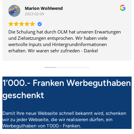
nd
Matthias Sturze
2022-09-16
 OLM hat unseren Erwartungen
Cooler Kurs, informativ,
rochen. Wir haben viele
und auf Fragen eingehen
ntergrundinformationen
 zufrieden - Danke!
1’000.- Franken Werbeguthaben
geschenkt
Damit Ihre neue Webseite schnell bekannt wird, schenken
wir zu jeder Webseite, die wir realisieren dürfen, ein
Werbeguthaben von 1’000.- Franken.